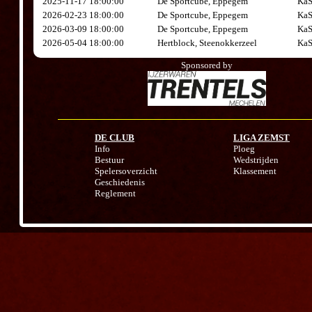
2025-11-17 18:00:00
De Sportcube, Eppegem
KaS
2026-02-23 18:00:00
De Sportcube, Eppegem
KaS
2026-03-09 18:00:00
De Sportcube, Eppegem
KaS
2026-05-04 18:00:00
Hertblock, Steenokkerzeel
KaS
Sponsored by
DE CLUB
LIGA ZEMST
Info
Ploeg
Bestuur
Wedstrijden
Spelersoverzicht
Klassement
Geschiedenis
Reglement