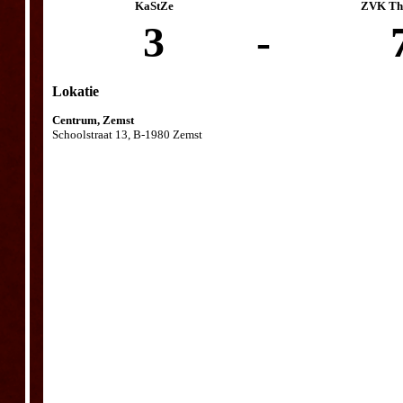
KaStZe
ZVK The
3
-
Lokatie
Centrum, Zemst
Schoolstraat 13, B-1980 Zemst