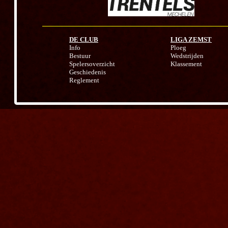
DE CLUB
LIGA ZEMST
Info
Ploeg
Bestuur
Wedstrijden
Spelersoverzicht
Klassement
Geschiedenis
Reglement