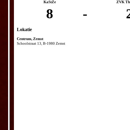
KaStZe
ZVK The
8
-
Lokatie
Centrum, Zemst
Schoolstraat 13, B-1980 Zemst