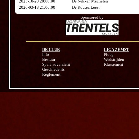
2025-10-20 20:00:00
De Nekker, Mechelen
2026-03-18 21:00:00
De Kouter, Leest
Sponsored by
DE CLUB
LIGA ZEMST
Info
Ploeg
Bestuur
Wedstrijden
Spelersoverzicht
Klassement
Geschiedenis
Reglement