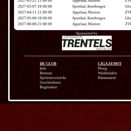
2027-02-21 21:00:00
Appelaar, Muizen
ZVK
2027-03-07 19:00:00
Sporthal, Keerbergen
Glo
2027-04-11 21:00:00
Appelaar, Muizen
ZVK
2027-05-09 19:00:00
Sporthal, Keerbergen
Glo
2027-06-06 21:00:00
Appelaar, Muizen
ZVK
Sponsored by
DE CLUB
LIGA ZEMST
Info
Ploeg
Bestuur
Wedstrijden
Spelersoverzicht
Klassement
Geschiedenis
Reglement