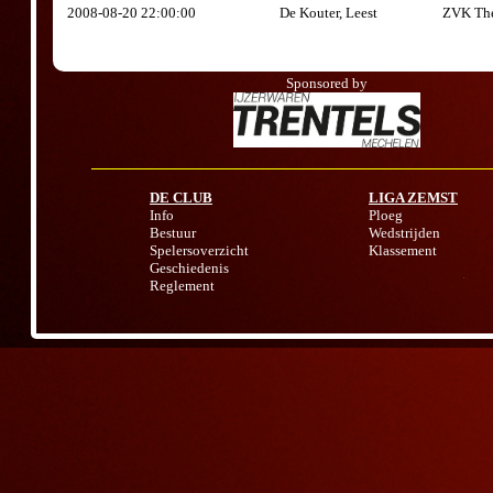
2008-08-20 22:00:00
De Kouter, Leest
ZVK The
Sponsored by
DE CLUB
LIGA ZEMST
Info
Ploeg
Bestuur
Wedstrijden
Spelersoverzicht
Klassement
Geschiedenis
Reglement